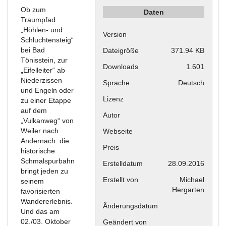
Ob zum
Daten
Traumpfad
„Höhlen- und
Version
Schluchtensteig“
bei Bad
Dateigröße
371.94 KB
Tönisstein, zur
Downloads
1.601
„Eifelleiter“ ab
Niederzissen
Sprache
Deutsch
und Engeln oder
Lizenz
zu einer Etappe
auf dem
Autor
„Vulkanweg“ von
Weiler nach
Webseite
Andernach: die
Preis
historische
Schmalspurbahn
Erstelldatum
28.09.2016
bringt jeden zu
Erstellt von
Michael
seinem
Hergarten
favorisierten
Wandererlebnis.
Änderungsdatum
Und das am
02./03. Oktober
Geändert von