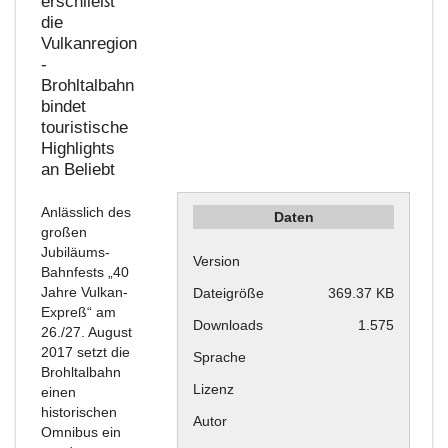
erschließt
die
Vulkanregion
-
Brohltalbahn
bindet
touristische
Highlights
an
Beliebt
Anlässlich des
Daten
großen
Jubiläums-
Version
Bahnfests „40
Jahre Vulkan-
Dateigröße
369.37 KB
Expreß“ am
Downloads
1.575
26./27. August
2017 setzt die
Sprache
Brohltalbahn
Lizenz
einen
historischen
Autor
Omnibus ein