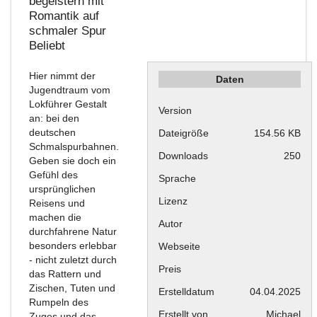
begeistern mit
Romantik auf
schmaler Spur
Beliebt
Hier nimmt der
Daten
Jugendtraum vom
Lokführer Gestalt
Version
an: bei den
deutschen
Dateigröße
154.56 KB
Schmalspurbahnen.
Downloads
250
Geben sie doch ein
Gefühl des
Sprache
ursprünglichen
Lizenz
Reisens und
machen die
Autor
durchfahrene Natur
besonders erlebbar
Webseite
- nicht zuletzt durch
Preis
das Rattern und
Zischen, Tuten und
Erstelldatum
04.04.2025
Rumpeln des
Erstellt von
Michael
Zuges und das