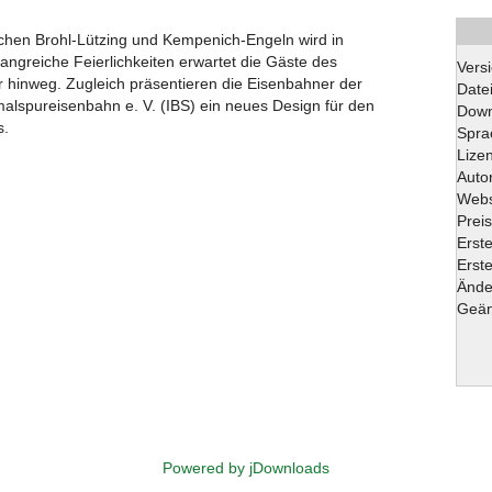
ischen Brohl-Lützing und Kempenich-Engeln wird in
angreiche Feierlichkeiten erwartet die Gäste des
Vers
 hinweg. Zugleich präsentieren die Eisenbahner der
Date
alspureisenbahn e. V. (IBS) ein neues Design für den
Down
s.
Spra
Lize
Auto
Webs
Preis
Erst
Erste
Ände
Geän
Powered by jDownloads