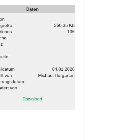
Daten
ion
igröße
360.35 KB
loads
136
che
nz
r
eite
elldatum
04.01.2026
llt von
Michael Hergarten
rungsdatum
dert von
Download