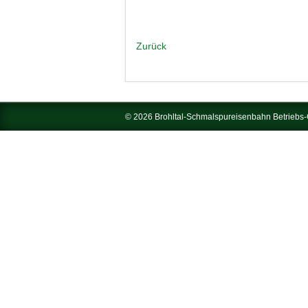
Zurück
© 2026 Brohltal-Schmalspureisenbahn Betrieb