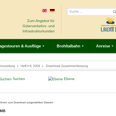
Zum Angebot für
Güterverkehrs- und
Infrastrukturkunden
agestouren & Ausflüge
Brohltalbahn
Anreise
einszeitung
Heft I+II, 2008
Download Zusammenfassung
Suchen
Ebene
on Ihnen zum Download ausgewählten Dateien
 MB