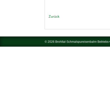
Zurück
© 2026 Brohltal-Schmalspureisenbahn Betrieb