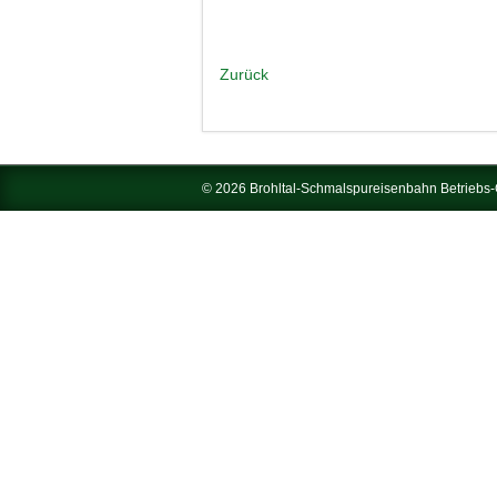
Zurück
© 2026 Brohltal-Schmalspureisenbahn Betrieb