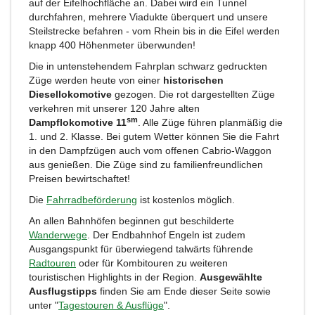
auf der Eifelhochfläche an. Dabei wird ein Tunnel
durchfahren, mehrere Viadukte überquert und unsere
Steilstrecke befahren - vom Rhein bis in die Eifel werden
knapp 400 Höhenmeter überwunden!
Die in untenstehendem Fahrplan schwarz gedruckten
Züge werden heute von einer
historischen
Diesellokomotive
gezogen. Die rot dargestellten Züge
verkehren mit unserer 120 Jahre alten
sm
Dampflokomotive 11
. Alle Züge führen planmäßig die
1. und 2. Klasse. Bei gutem Wetter können Sie die Fahrt
in den Dampfzügen auch vom offenen Cabrio-Waggon
aus genießen. Die Züge sind zu familienfreundlichen
Preisen bewirtschaftet!
Die
Fahrradbeförderung
ist kostenlos möglich.
An allen Bahnhöfen beginnen gut beschilderte
Wanderwege
. Der Endbahnhof Engeln ist zudem
Ausgangspunkt für überwiegend talwärts führende
Radtouren
oder für Kombitouren zu weiteren
touristischen Highlights in der Region.
Ausgewählte
Ausflugstipps
finden Sie am Ende dieser Seite sowie
unter "
Tagestouren & Ausflüge
".