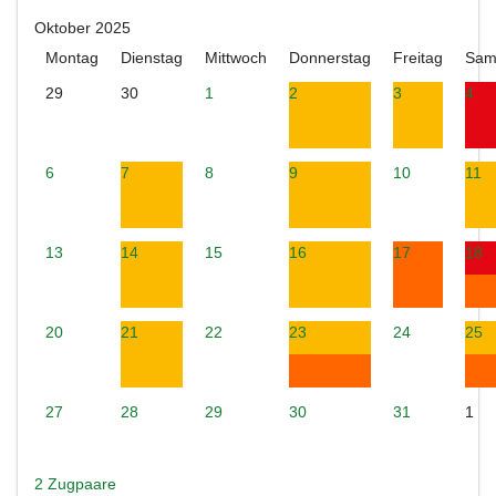
Oktober 2025
Montag
Dienstag
Mittwoch
Donnerstag
Freitag
Sam
29
30
1
2
3
4
6
7
8
9
10
11
13
14
15
16
17
18
20
21
22
23
24
25
27
28
29
30
31
1
2 Zugpaare