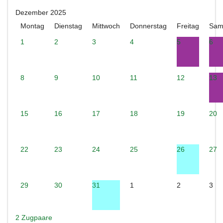
Dezember 2025
Montag
Dienstag
Mittwoch
Donnerstag
Freitag
Sam
1
2
3
4
5
6
8
9
10
11
12
13
15
16
17
18
19
20
22
23
24
25
26
27
29
30
31
1
2
3
2 Zugpaare