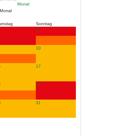
 Monat
amstag
Sonntag
3
10
6
17
3
24
0
31