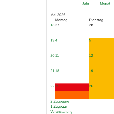
Mai 2026
Montag
Dienstag
18
27
28
19
4
5
20
11
12
21
18
19
22
25
26
2 Zugpaare
1 Zugpaar
Veranstaltung