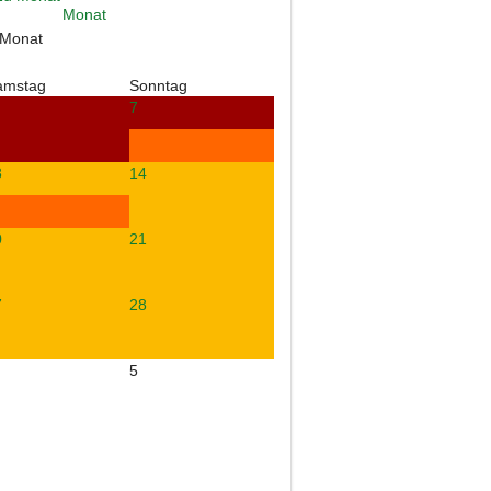
 Monat
amstag
Sonntag
7
3
14
0
21
7
28
5