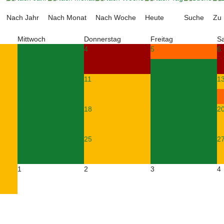
Nach Jahr
Nach Monat
Nach Woche
Heute
Suche
Zu
Mittwoch
Donnerstag
Freitag
S
3
4
5
6
10
11
12
1
17
18
19
2
24
25
26
2
1
2
3
4