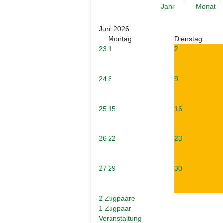
Juni 2026
Montag
Dienstag
23
1
2
24
8
9
25
15
16
26
22
23
27
29
30
2 Zugpaare
1 Zugpaar
Veranstaltung