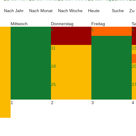
Nach Jahr
Nach Monat
Nach Woche
Heute
Suche
Zu
Mittwoch
Donnerstag
Freitag
S
3
4
5
6
10
11
12
1
17
18
19
2
24
25
26
2
1
2
3
4