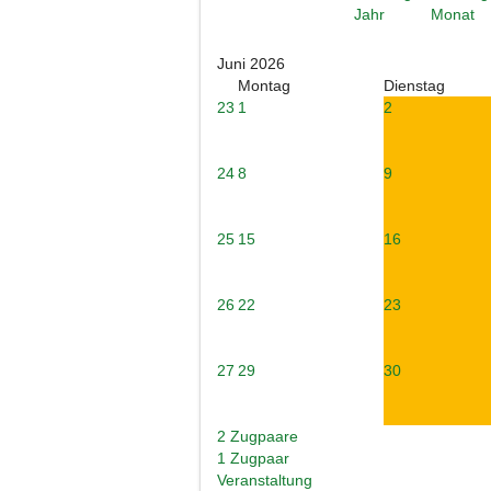
Juni 2026
Montag
Dienstag
23
1
2
24
8
9
25
15
16
26
22
23
27
29
30
2 Zugpaare
1 Zugpaar
Veranstaltung