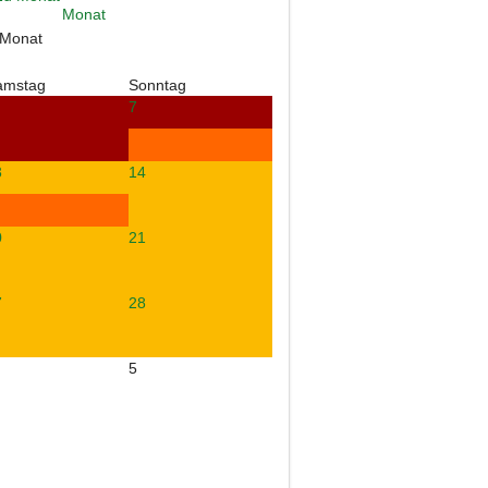
 Monat
amstag
Sonntag
7
3
14
0
21
7
28
5