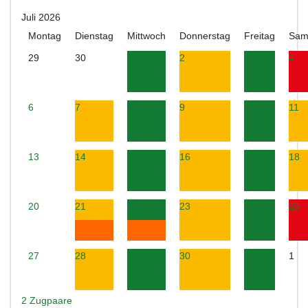
Juli 2026
Montag
Dienstag
Mittwoch
Donnerstag
Freitag
Sam
29
30
1
2
3
4
6
7
8
9
10
11
13
14
15
16
17
18
20
21
22
23
24
25
27
28
29
30
31
1
2 Zugpaare