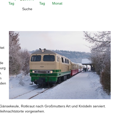
Suche
tet
de
Burg
n.
m
 den
änsekeule, Rotkraut nach Großmutters Art und Knödeln serviert.
eihnachtstorte vorgesehen.