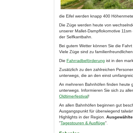
die Eifel werden knapp 400 Höhenmet
Die Züge werden heute von wechselnde
unserer Mallet-Dampflokomotive 11sm 
der Selfkantbahn.
Bei gutem Wetter können Sie die Fahr
Viele Züge sind zu familienfreundlichen
Die
Fahrradbeförderung
ist in den mar
Zusätzlich zu den zahlreichen Persone
unterwegs, die an den einst umfangreic
An mehreren Bahnhöfen finden heute gr
unterwegs. Informieren Sie sich zu all
Oldtimerfestival
!
An allen Bahnhöfen beginnen gut besch
Ausgangspunkt für überwiegend talwär
Highlights in der Region.
Ausgewählte
"
Tagestouren & Ausflüge
".