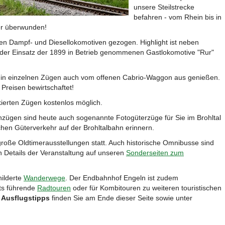
unsere Steilstrecke
befahren - vom Rhein bis in
er überwunden!
n Dampf- und Diesellokomotiven gezogen. Highlight ist neben
der Einsatz der 1899 in Betrieb genommenen Gastlokomotive "Rur"
t in einzelnen Zügen auch vom offenen Cabrio-Waggon aus genießen.
 Preisen bewirtschaftet!
kierten Zügen kostenlos möglich.
nzügen sind heute auch sogenannte Fotogüterzüge für Sie im Brohltal
hen Güterverkehr auf der Brohltalbahn erinnern.
oße Oldtimerausstellungen statt. Auch historische Omnibusse sind
en Details der Veranstaltung auf unseren
Sonderseiten zum
ilderte
Wanderwege
. Der Endbahnhof Engeln ist zudem
ts führende
Radtouren
oder für Kombitouren zu weiteren touristischen
 Ausflugstipps
finden Sie am Ende dieser Seite sowie unter