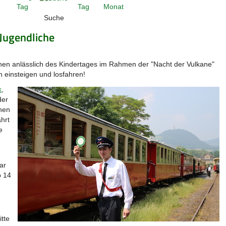
Suche
 Jugendliche
hen anlässlich des Kindertages im Rahmen der "Nacht der Vulkane"
ch einsteigen und losfahren!
k
,
der
ehen
ahrt
e
ar
b 14
tte