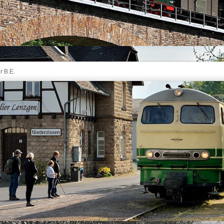
r B.E.
 Burgbrohl am nördlichen Hang des Brohltals von Ost nach West
 km den zur Gemeinde Burgbrohl gehörenden Ortsteil Weiler.
te in früheren Zeiten eine große Bedeutung für den Güterverkehr
 zur Herstellung feuerfester Steine und die Lavaverladung vom
rgten für ein hohes Frachtaufkommen. Heute zeugt hiervon nur
 das gelegentlich für Zugkreuzungen genutzt wird. Das "B.E." im
senbahn" zur Vermeidung von Verwechslungen mit anderen