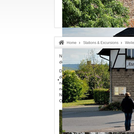
Welcome!
Home
Stations & Excursions
Weile
Nachdem unser Zug den kompletten Ort
durchfahren hat erreicht er nach ca. 2
Das Areal um den Haltepunkt herum hat
der Brohltalbahn. Große Fabrikanlagen
nahe gelegenen Vulkan Herchenberg so
noch das zweite Gleis im Güterbahnhof,
Namen steht übrigens für "Brohltal-Ei
Ortschaften, z. B. Weiler (Rems).