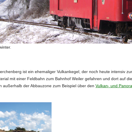
olz über unseren Wanderungvorschlag
Weiler - Buchholz -
winter.
erchenberg ist ein ehemaliger Vulkankegel, der noch heute intensiv z
aterial mit einer Feldbahn zum Bahnhof Weiler gefahren und dort auf d
nn außerhalb der Abbauzone zum Beispiel über den
Vulkan- und Pano