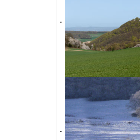
Probstei schon 1135 erstmals erwäh
Bemühungen mit Hilfe von Bund, L
grundlegend restauriert worden und
Die Kirche kann auch von innen besi
Nähere Infos
“Vulkan-Expreß” will transport you to t