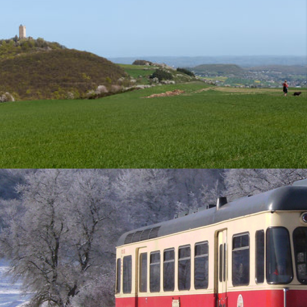
nt. Die Kirche der aufgehobenen Probstei ist nach langen
and, Kreis und Gemeinde sowie einem rührigen Förderverein
 heute für Konzerte und kulturelle Veranstaltungen genutzt.
chtigt werden. Der Schlüssel ist im Nachbarhaus erhältlich.
he best hiking and walking routes in Brohltal!