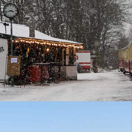
!
angspunkt für Ausflüge zur Probstei Buchholz, zum Herchenberg
anweg entlang des Laacher Sees nach Andernach.
elden Sie sich zum Aussteigen bitte rechtzeitig, d.h. möglichst vor
ssen beim Zugpersonal. Zum Einsteigen genügt es, sich gut
n.
t Weiler B.E.
Gauge Line in Rhineland Palatinate.
iner Entfernung von ca. 2 km die früher zur Abtei Mönchengladbach
olz. Als eine der ersten Gewölbebasiliken im Rheinland wird die