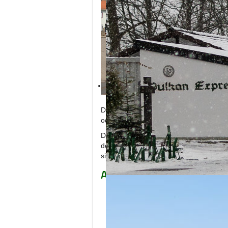
Discover Brohltal by “Vulkan-Express”
Der Haltepunkt Weiler ist idealer Ausg
oder für eine Wanderung auf dem Vulk
Da der Haltepunkt ein Bedarfshalt ist, m
der Abfahrt in Burgbrohl bzw. Niederzi
sichtbar auf dem Bahnsteig aufzustelle
Ausflüge ab dem Haltepunk
Experience the only 1000 mm Narrow 
Probstei Buchholz
Südlich des Ortes Weiler liegt in e
gehörende ehemalige Probstei Buchh