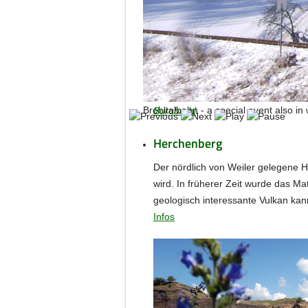
Sie erreichen die Probstei Buchh
Brohltalbahn - a special event also in 
Burgbrohl
.
Herchenberg
Der nördlich von Weiler gelegene H
wird. In früherer Zeit wurde das M
geologisch interessante Vulkan ka
Infos