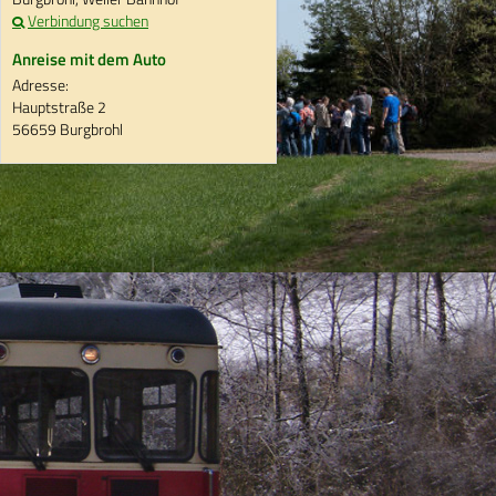
Verbindung suchen
Anreise mit dem Auto
Adresse:
Hauptstraße 2
56659 Burgbrohl