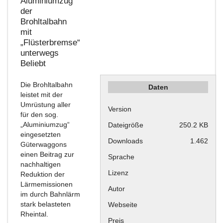
Aluminiumzug
der
Brohltalbahn
mit
„Flüsterbremse“
unterwegs
Beliebt
Die Brohltalbahn
Daten
leistet mit der
Umrüstung aller
Version
für den sog.
„Aluminiumzug“
Dateigröße
250.2 KB
eingesetzten
Downloads
1.462
Güterwaggons
einen Beitrag zur
Sprache
nachhaltigen
Lizenz
Reduktion der
Lärmemissionen
Autor
im durch Bahnlärm
stark belasteten
Webseite
Rheintal.
Preis