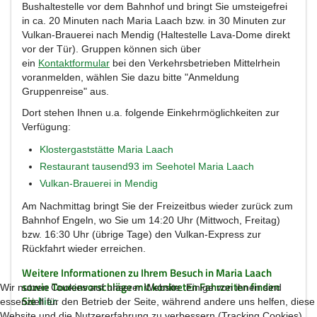
Bushaltestelle vor dem Bahnhof und bringt Sie umsteigefrei
in ca. 20 Minuten nach Maria Laach bzw. in 30 Minuten zur
Vulkan-Brauerei nach Mendig (Haltestelle Lava-Dome direkt
vor der Tür). Gruppen können sich über
ein
Kontaktformular
bei den Verkehrsbetrieben Mittelrhein
voranmelden, wählen Sie dazu bitte "Anmeldung
Gruppenreise" aus.
Dort stehen Ihnen u.a. folgende Einkehrmöglichkeiten zur
Verfügung:
Klostergaststätte Maria Laach
Restaurant tausend93 im Seehotel Maria Laach
Vulkan-Brauerei in Mendig
Am Nachmittag bringt Sie der Freizeitbus wieder zurück zum
Bahnhof Engeln, wo Sie um 14:20 Uhr (Mittwoch, Freitag)
bzw. 16:30 Uhr (übrige Tage) den Vulkan-Express zur
Rückfahrt wieder erreichen.
Weitere Informationen zu Ihrem Besuch in Maria Laach
sowie Tourenvorschläge mit konkreten Fahrzeiten finden
Wir nutzen Cookies auf unserer Website. Einige von ihnen sind
Sie
hier
.
essenziell für den Betrieb der Seite, während andere uns helfen, diese
Website und die Nutzererfahrung zu verbessern (Tracking Cookies).