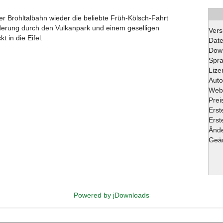
er Brohltalbahn wieder die beliebte Früh-Kölsch-Fahrt
derung durch den Vulkanpark und einem geselligen
Vers
 in die Eifel.
Date
Dow
Spr
Lize
Auto
Web
Prei
Erst
Erst
Änd
Geän
Powered by jDownloads