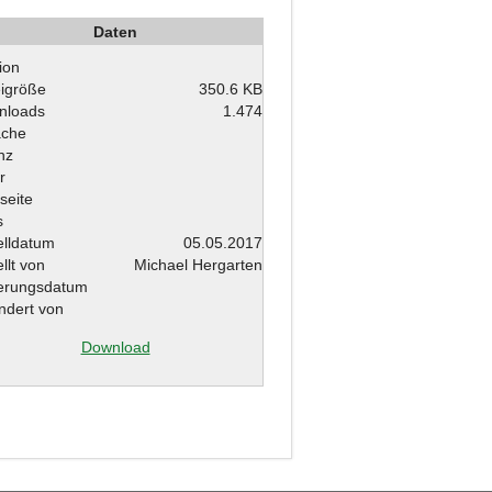
Daten
ion
igröße
350.6 KB
nloads
1.474
ache
nz
r
seite
s
elldatum
05.05.2017
ellt von
Michael Hergarten
erungsdatum
dert von
Download