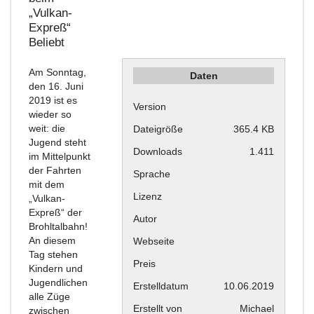
„Vulkan-
Expreß“
Beliebt
Am Sonntag,
Daten
den 16. Juni
2019 ist es
Version
wieder so
weit: die
Dateigröße
365.4 KB
Jugend steht
Downloads
1.411
im Mittelpunkt
der Fahrten
Sprache
mit dem
Lizenz
„Vulkan-
Expreß“ der
Autor
Brohltalbahn!
An diesem
Webseite
Tag stehen
Preis
Kindern und
Jugendlichen
Erstelldatum
10.06.2019
alle Züge
Erstellt von
Michael
zwischen