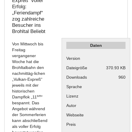
Expreß“ voller
Erfolg:
„Feriendampf“
zog zahlreiche
Besucher ins
Brohltal
Beliebt
Von Mittwoch bis
Daten
Freitag
vergangener
Version
Woche hat die
Brohltalbahn den
Dateigröße
370.93 KB
nachmittäg-lichen
Downloads
960
„Vulkan-Expreß“
jeweils mit der
Sprache
historischen
Lizenz
sm
Dampflok „11
“
bespannt. Das
Autor
Angebot während
der Sommerferien
Webseite
kann abschließend
Preis
als voller Erfolg