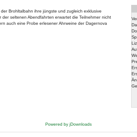
der Brohltalbahn ihre jüngste und zugleich exklusive
r der seltenen Abendfahrten erwartet die Teilnehmer nicht
Ve
dern auch eine Probe erlesener Ahrweine der Dagernova
Da
Do
Sp
Li
Au
We
Pr
Er
Ers
Än
Ge
Powered by jDownloads