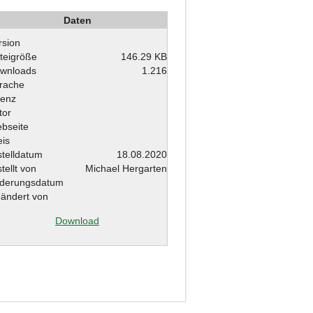
Daten
rsion
teigröße
146.29 KB
wnloads
1.216
rache
zenz
tor
bseite
eis
stelldatum
18.08.2020
tellt von
Michael Hergarten
derungsdatum
ändert von
Download