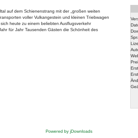
ltal auf dem Schienenstrang mit der „großen weiten
ransporten voller Vulkangestein und kleinen Triebwagen
Ver
sich heute zu einem beliebten Ausflugsverkehr
Dat
t Jahr für Jahr Tausenden Gästen die Schönheit des
Dow
Spr
Liz
Aut
Web
Pre
Ers
Erst
Änd
Geä
Powered by jDownloads