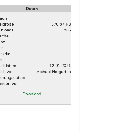
Daten
sion
eigröße
376.87 KB
nloads
866
ache
enz
or
seite
is
telldatum
12.01.2021
ellt von
Michael Hergarten
erungsdatum
ndert von
Download