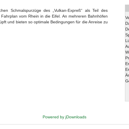
schen Schmalspurzüge des „Vulkan-Expreß“ als Teil des
t Fahrplan vom Rhein in die Eifel. An mehreren Bahnhöfen
V
üpft und bieten so optimale Bedingungen für die Anreise zu
D
D
S
L
A
W
Pr
E
Er
Ä
G
Powered by jDownloads