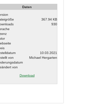
Daten
ersion
ateigröße
367.94 KB
ownloads
930
prache
izenz
utor
ebseite
eis
rstelldatum
10.03.2021
stellt von
Michael Hergarten
nderungsdatum
eändert von
Download