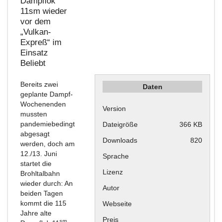
Dampflok
11sm wieder
vor dem
„Vulkan-
Expreß“ im
Einsatz
Beliebt
Bereits zwei
Daten
geplante Dampf-
Wochenenden
Version
mussten
pandemiebedingt
Dateigröße
366 KB
abgesagt
Downloads
820
werden, doch am
12./13. Juni
Sprache
startet die
Lizenz
Brohltalbahn
wieder durch: An
Autor
beiden Tagen
kommt die 115
Webseite
Jahre alte
Preis
sm