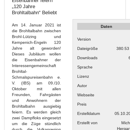
Eisenbahner feiern
„120 Jahre
Brohltalbahn“
Beliebt
Am 14. Januar 2021 ist
Daten
die Brohltalbahn zwischen
Brohl-Lützing und
Version
Kempenich-Engeln 120
Jahre alt geworden!
Dateigröße
380.53
Dieses Jubiläum wollen
Downloads
die Eisenbahner der
Interessengemeinschaft
Sprache
Brohltal-
Lizenz
Schmalspureisenbahn e.
V. (IBS) am 09./10.
Autor
Oktober mit allen
Freunden, Fahrgästen
Webseite
und Anwohnern der
Preis
Brohltalbahn ausgiebig
feiern. Es werden gleich
Erstelldatum
05.10.2
zwei Dampfloks eingesetzt
Erstellt von
Mich
um die Züge stündlich
Hergar
durch die Vulkanregion