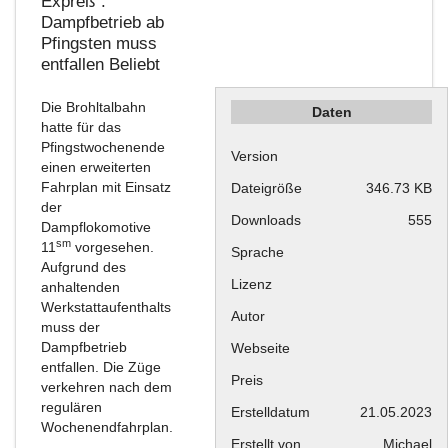
Expreß“:
Dampfbetrieb ab
Pfingsten muss
entfallen
Beliebt
Die Brohltalbahn
Daten
hatte für das
Pfingstwochenende
Version
einen erweiterten
Fahrplan mit Einsatz
Dateigröße
346.73 KB
der
Downloads
555
Dampflokomotive
sm
11
vorgesehen.
Sprache
Aufgrund des
Lizenz
anhaltenden
Werkstattaufenthalts
Autor
muss der
Dampfbetrieb
Webseite
entfallen. Die Züge
Preis
verkehren nach dem
regulären
Erstelldatum
21.05.2023
Wochenendfahrplan.
Erstellt von
Michael