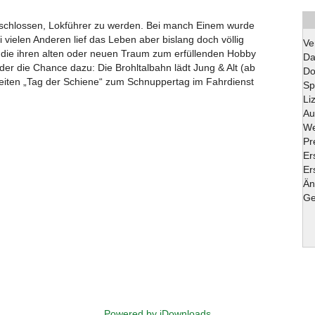
schlossen, Lokführer zu werden. Bei manch Einem wurde
vielen Anderen lief das Leben aber bislang doch völlig
Ve
e, die ihren alten oder neuen Traum zum erfüllenden Hobby
Da
der die Chance dazu: Die Brohltalbahn lädt Jung & Alt (ab
Do
weiten „Tag der Schiene“ zum Schnuppertag im Fahrdienst
Sp
Li
Au
We
Pr
Er
Er
Än
Ge
Powered by jDownloads