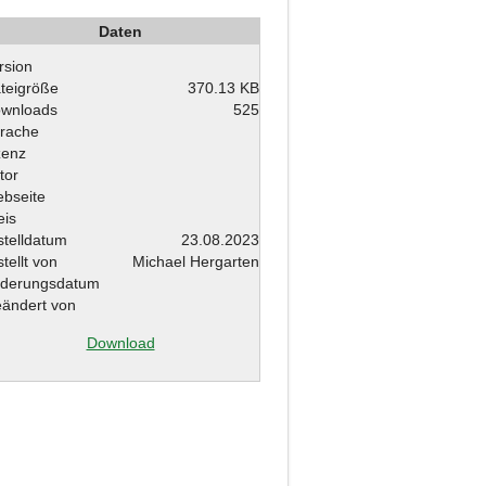
Daten
rsion
teigröße
370.13 KB
wnloads
525
rache
zenz
tor
bseite
eis
stelldatum
23.08.2023
stellt von
Michael Hergarten
derungsdatum
ändert von
Download