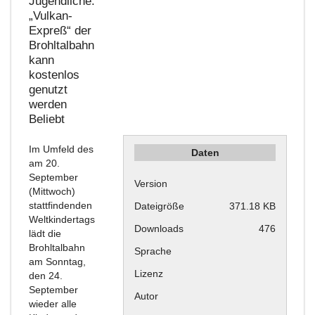
Jugendliche:
„Vulkan-
Expreß“ der
Brohltalbahn
kann
kostenlos
genutzt
werden
Beliebt
Im Umfeld des
Daten
am 20.
September
Version
(Mittwoch)
stattfindenden
Dateigröße
371.18 KB
Weltkindertags
Downloads
476
lädt die
Brohltalbahn
Sprache
am Sonntag,
Lizenz
den 24.
September
Autor
wieder alle