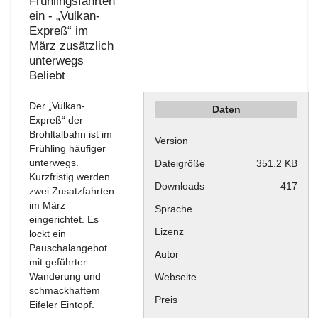
Frühlingsfahrten
ein - „Vulkan-
Expreß“ im
März zusätzlich
unterwegs
Beliebt
Der „Vulkan-
Daten
Expreß“ der
Brohltalbahn ist im
Version
Frühling häufiger
unterwegs.
Dateigröße
351.2 KB
Kurzfristig werden
Downloads
417
zwei Zusatzfahrten
im März
Sprache
eingerichtet. Es
Lizenz
lockt ein
Pauschalangebot
Autor
mit geführter
Wanderung und
Webseite
schmackhaftem
Preis
Eifeler Eintopf.