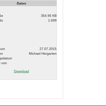
Daten
ße
354.95 KB
ds
1.699
e
atum
27.07.2015
von
Michael Hergarten
gsdatum
 von
Download