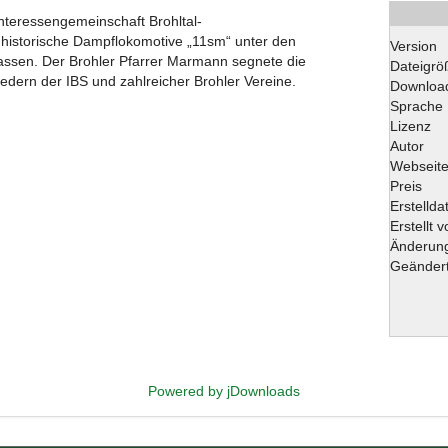
 Interessengemeinschaft Brohltal-
 historische Dampflokomotive „11sm“ unter den
Version
 lassen. Der Brohler Pfarrer Marmann segnete die
Dateigrö
edern der IBS und zahlreicher Brohler Vereine.
Downloa
Sprache
Lizenz
Autor
Webseit
Preis
Erstelld
Erstellt 
Änderun
Geändert
Powered by jDownloads