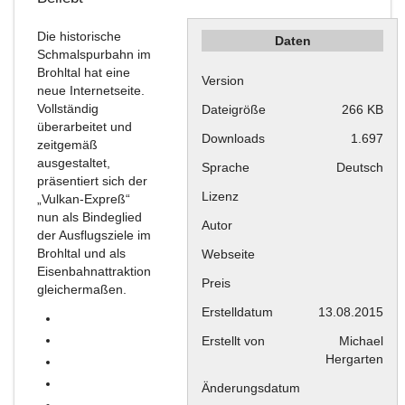
Die historische
Daten
Schmalspurbahn im
Brohltal hat eine
Version
neue Internetseite.
Vollständig
Dateigröße
266 KB
überarbeitet und
Downloads
1.697
zeitgemäß
ausgestaltet,
Sprache
Deutsch
präsentiert sich der
Lizenz
„Vulkan-Expreß“
nun als Bindeglied
Autor
der Ausflugsziele im
Brohltal und als
Webseite
Eisenbahnattraktion
Preis
gleichermaßen.
Erstelldatum
13.08.2015
Erstellt von
Michael
Hergarten
Änderungsdatum