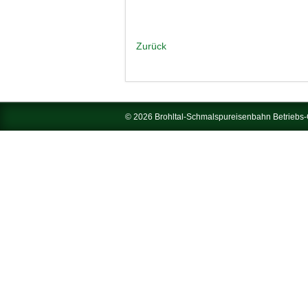
Zurück
© 2026 Brohltal-Schmalspureisenbahn Betrieb