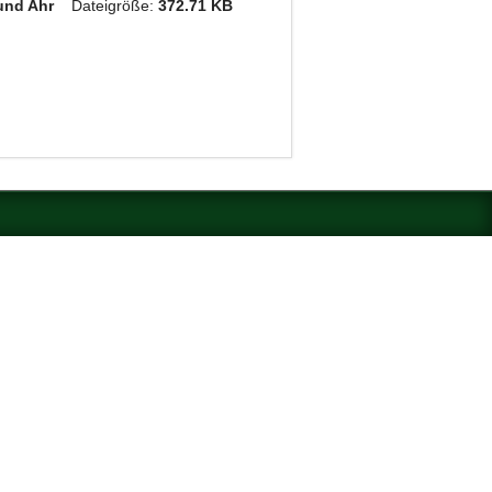
l und Ahr
Dateigröße:
372.71 KB