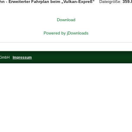
ahn - Erweiterter Fahrplan beim „Vulkan-Expreß“
Dateigröße:
359.
Download
Powered by jDownloads
s-GmbH
Impressum