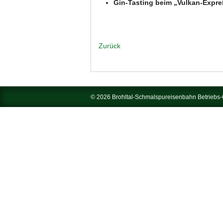
Gin-Tasting beim „Vulkan-Expre
Zurück
© 2026 Brohltal-Schmalspureisenbahn Betrieb