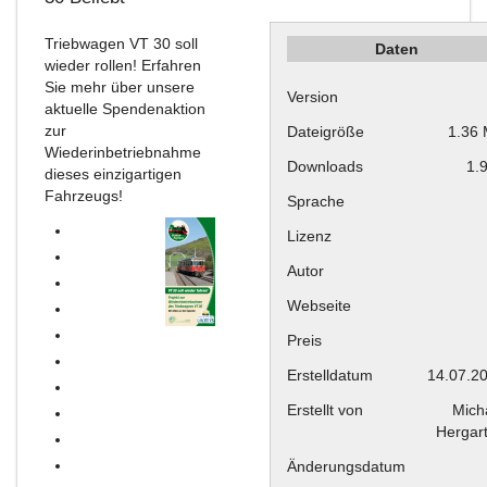
Triebwagen VT 30 soll
Daten
wieder rollen! Erfahren
Sie mehr über unsere
Version
aktuelle Spendenaktion
zur
Dateigröße
1.36
Wiederinbetriebnahme
Downloads
1.
dieses einzigartigen
Fahrzeugs!
Sprache
Lizenz
Autor
Webseite
Preis
Erstelldatum
14.07.2
Erstellt von
Mich
Hergar
Änderungsdatum