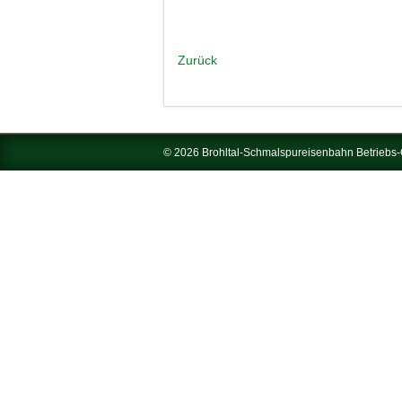
Zurück
© 2026 Brohltal-Schmalspureisenbahn Betrieb