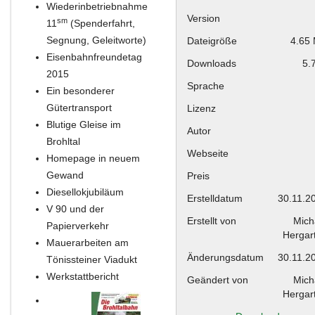
Wiederinbetriebnahme
Version
sm
11
(Spenderfahrt,
Segnung, Geleitworte)
Dateigröße
4.65
Eisenbahnfreundetag
Downloads
5.
2015
Sprache
Ein besonderer
Gütertransport
Lizenz
Blutige Gleise im
Autor
Brohltal
Webseite
Homepage in neuem
Gewand
Preis
Diesellokjubiläum
Erstelldatum
30.11.2
V 90 und der
Erstellt von
Mich
Papierverkehr
Hergar
Mauerarbeiten am
Änderungsdatum
30.11.2
Tönissteiner Viadukt
Werkstattbericht
Geändert von
Mich
Hergar