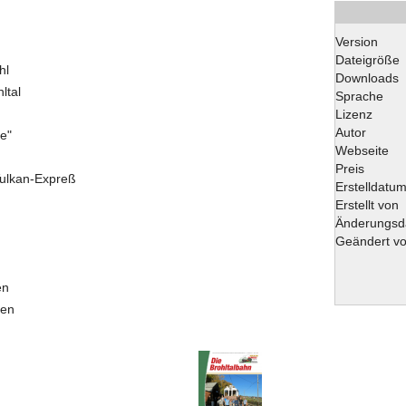
Version
Dateigröße
hl
Downloads
ltal
Sprache
Lizenz
Autor
e"
Webseite
Preis
Vulkan-Expreß
Erstelldatu
Erstellt von
Änderungsd
Geändert v
en
sen