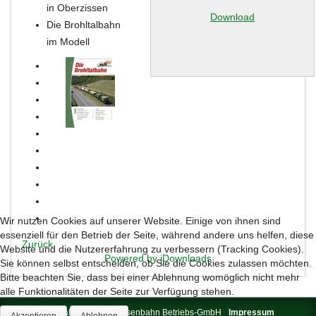
in Oberzissen
Download
Die Brohltalbahn
im Modell
Wir nutzen Cookies auf unserer Website. Einige von ihnen sind
essenziell für den Betrieb der Seite, während andere uns helfen, diese
Zurück
Website und die Nutzererfahrung zu verbessern (Tracking Cookies).
Powered by jDownloads
Sie können selbst entscheiden, ob Sie die Cookies zulassen möchten.
Bitte beachten Sie, dass bei einer Ablehnung womöglich nicht mehr
alle Funktionalitäten der Seite zur Verfügung stehen.
© 2026 Brohltal-Schmalspureisenbahn Betriebs-GmbH
Impressum