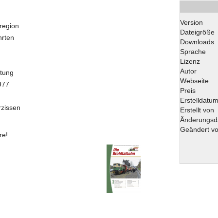
Version
region
Dateigröße
hrten
Downloads
Sprache
Lizenz
Autor
tung
Webseite
977
Preis
Erstelldatu
rzissen
Erstellt von
Änderungsd
Geändert v
re!