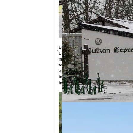
Discover Brohltal by “Vulkan-Express”
Der Bahnhof gehört zu dem mit rund 1.
Burgbrohl. Der Ort 1112 gegründete Ort,
hier errichtete Burg Burgbrohl zurück, 
folgenden Jahrhunderten wuchs der Ort
vulkanisch bedingter Vorkommen wie K
Industrialisierung weiter an Bedeutung
Industrieanlagen geprägt.
Experience the only 1000 mm Narrow 