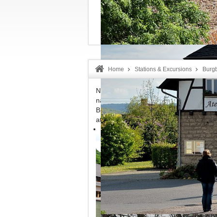
Welcome!
Home
Stations & Excursions
Burgb
Nachdem der „Vulkan-Expreß“ das ca. 1
nach der Durchfahrt des 96 m langen 
Brohltals. Der schmucke Bau beherbergt
attraktiv gestalteten Außenbereich ein 