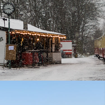
!
600 Einwohner zweitgrößten Ort entlang der Brohltalbahn,
 der damit mehr als 900 Jahre alt ist, geht ursprünglich auf die
die noch heute als Schloss den Ortskern überragt. In den
 stetig. Mit dem Abbau vulkanischer Gesteine (Trass, Lava) und
ohlensäure und Mineralwasser gewann Burgbrohl mit der
. Noch heute wird der östliche Ortseingang durch große
Gauge Line in Rhineland Palatinate.