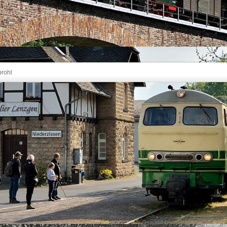
rohl
20 m lange Tönissteiner Viadukt überfahren hat, erwartet Sie
Tönissteiner Tunnels das schönste Bahnhofsgebäude des
 eine Gaststätte (derzeit geschlossen) und bildet mit dem
idyllisches Ensemble.