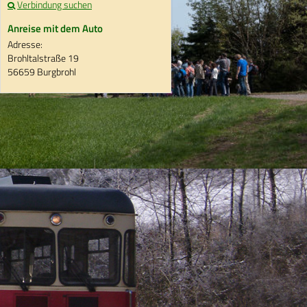
Verbindung suchen
Anreise mit dem Auto
Adresse:
Brohltalstraße 19
56659 Burgbrohl
t der Kaiserhalle und dem Schloss
s entstanden, der auch viele
 Zeit. Zum Beweis, dass auch mit
ter Wilhelm Bell die Halle statt mit