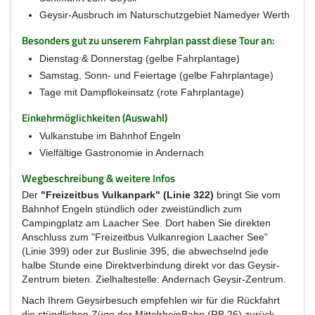
Geysir-Ausbruch im Naturschutzgebiet Namedyer Werth
Besonders gut zu unserem Fahrplan passt diese Tour an:
Dienstag & Donnerstag (gelbe Fahrplantage)
Samstag, Sonn- und Feiertage (gelbe Fahrplantage)
Tage mit Dampflokeinsatz (rote Fahrplantage)
Einkehrmöglichkeiten (Auswahl)
Vulkanstube im Bahnhof Engeln
Vielfältige Gastronomie in Andernach
Wegbeschreibung & weitere Infos
Der
"Freizeitbus Vulkanpark" (Linie 322)
bringt Sie vom
Bahnhof Engeln stündlich oder zweistündlich zum
Campingplatz am Laacher See. Dort haben Sie direkten
Anschluss zum "Freizeitbus Vulkanregion Laacher See"
(Linie 399) oder zur Buslinie 395, die abwechselnd jede
halbe Stunde eine Direktverbindung direkt vor das Geysir-
Zentrum bieten. Zielhaltestelle: Andernach Geysir-Zentrum.
Nach Ihrem Geysirbesuch empfehlen wir für die Rückfahrt
die stündlichen Züge der MittelrheinBahn (RB 26) zurück