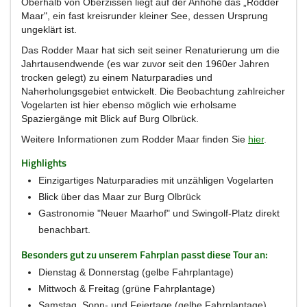
Oberhalb von Oberzissen liegt auf der Anhöhe das „Rodder
Maar", ein fast kreisrunder kleiner See, dessen Ursprung
ungeklärt ist.
Das Rodder Maar hat sich seit seiner Renaturierung um die
Jahrtausendwende (es war zuvor seit den 1960er Jahren
trocken gelegt) zu einem Naturparadies und
Naherholungsgebiet entwickelt. Die Beobachtung zahlreicher
Vogelarten ist hier ebenso möglich wie erholsame
Spaziergänge mit Blick auf Burg Olbrück.
Weitere Informationen zum Rodder Maar finden Sie
hier
.
Highlights
Einzigartiges Naturparadies mit unzähligen Vogelarten
Blick über das Maar zur Burg Olbrück
Gastronomie "Neuer Maarhof" und Swingolf-Platz direkt
benachbart.
Besonders gut zu unserem Fahrplan passt diese Tour an:
Dienstag & Donnerstag (gelbe Fahrplantage)
Mittwoch & Freitag (grüne Fahrplantage)
Samstag, Sonn- und Feiertage (gelbe Fahrplantage)