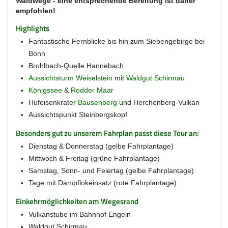
Waldwege - eine entsprechende Bereifung ist daher
empfohlen!
Highlights
Fantastische Fernblicke bis hin zum Siebengebirge bei
Bonn
Brohlbach-Quelle Hannebach
Aussichtsturm Weiselstein
mit
Waldgut Schirmau
Königssee
&
Rodder Maar
Hufeisenkrater
Bausenberg
und Herchenberg-Vulkan
Aussichtspunkt Steinbergskopf
Besonders gut zu unserem Fahrplan passt diese Tour an:
Dienstag & Donnerstag (gelbe Fahrplantage)
Mittwoch & Freitag (grüne Fahrplantage)
Samstag, Sonn- und Feiertag (gelbe Fahrplantage)
Tage mit Dampflokeinsatz (rote Fahrplantage)
Einkehrmöglichkeiten am Wegesrand
Vulkanstube im Bahnhof Engeln
Waldgut Schirmau