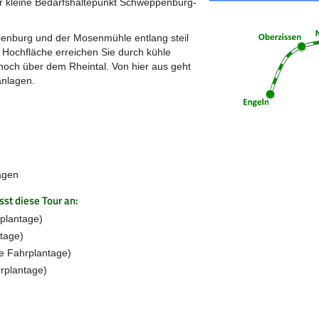
er kleine Bedarfshaltepunkt Schweppenburg-
penburg und der Mosenmühle entlang steil
 Hochfläche erreichen Sie durch kühle
hoch über dem Rheintal. Von hier aus geht
anlagen.
agen
st diese Tour an:
plantage)
tage)
e Fahrplantage)
rplantage)