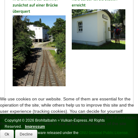
zunächst auf einer Brücke
erreicht
überquert
We use cookies on our website. Some of them are essential for the
operation of the site, while others help us to improve this site and the
user experience (tracking cookies). You can decide for yourself
whether you want to allow cookies or not. Please note that if you reject
Copyright © 2026 Brohltalbahn = Vulkan-Express. All Rights
them, you may not be able to use all the functionalities of the site.
Reserved.
Impressum
Joomla!
is Free Software released under the
GNU General Public License.
Ok
Decline